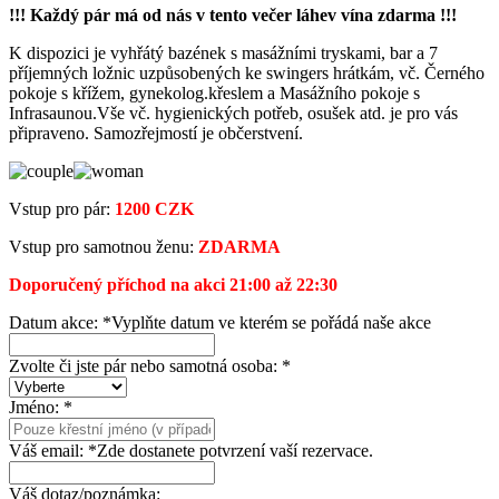
!!! Každý pár má od nás v tento večer láhev vína zdarma !!!
K dispozici je vyhřátý bazének s masážními tryskami, bar a 7
příjemných ložnic uzpůsobených ke swingers hrátkám, vč. Černého
pokoje s křížem, gynekolog.křeslem a Masážního pokoje s
Infrasaunou.Vše vč. hygienických potřeb, osušek atd. je pro vás
připraveno. Samozřejmostí je občerstvení.
Vstup pro pár:
1200 CZK
Vstup pro samotnou ženu:
ZDARMA
Doporučený příchod na akci 21:00 až 22:30
Datum akce:
*
Vyplňte datum ve kterém se pořádá naše akce
Zvolte či jste pár nebo samotná osoba:
*
Jméno:
*
Váš email:
*
Zde dostanete potvrzení vaší rezervace.
Váš dotaz/poznámka: