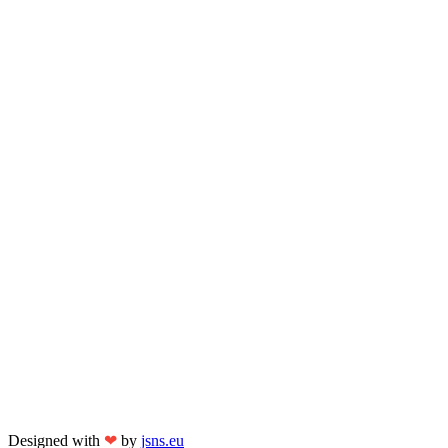
Designed with
❤
by
jsns.eu