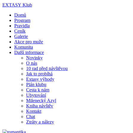
EX
TA
SY
Klub
Domů
Program
Pravidla
Ceník
Galerie
Akce pro muže
Komunita
Další informace
Novinky
O nás
10 rad před návštěvou
Jak to probíhá
Extasy výhody
Plán klubu
Cesta k nám
Ubytování
Milenecký Azyl
Kniha návštěv
Kontakt
Chat
Ztráty a nálezy